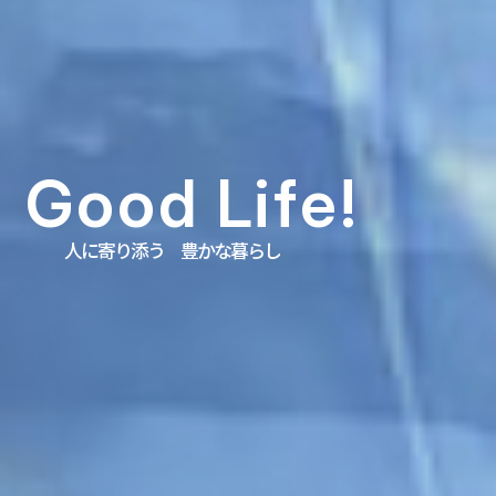
G
o
o
d
L
i
f
e
!
人に寄り添う 豊かな暮らし