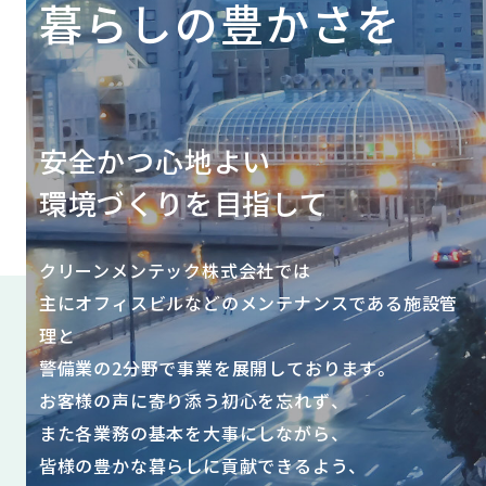
暮らしの豊かさを
安全かつ心地よい
環境づくりを目指して
クリーンメンテック株式会社では
主にオフィスビルなどのメンテナンスである施設管
理と
警備業の2分野で事業を展開しております。
お客様の声に寄り添う初心を忘れず、
また各業務の基本を大事にしながら、
皆様の豊かな暮らしに貢献できるよう、