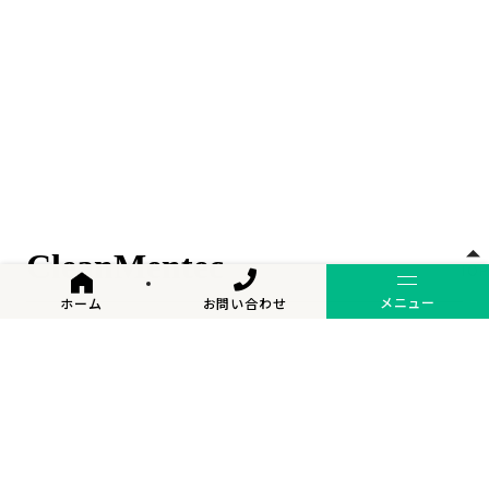
CleanMentec
TOP
メニュー
ホーム
お問い合わせ
クリーンメンテック株式会社
〒085-0013
北海道釧路市栄町10丁目7番地
TEL : 0154-23-3093
FAX : 0154-23-3095